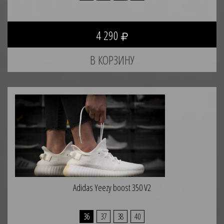
4 290
Adidas Yeezy boost 350 V2
36
37
38
40