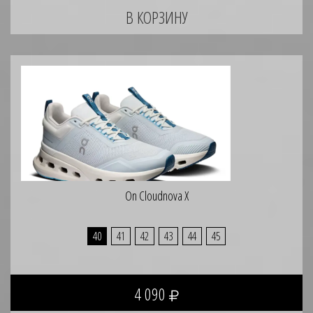
On Cloudnova X
40
41
42
43
44
45
4 090