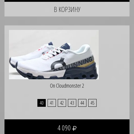
On Cloudmonster 2
40
41
42
43
44
45
4 090