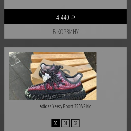
4 440
Adidas Yeezy Boost 350 V2 Kid
30
31
32