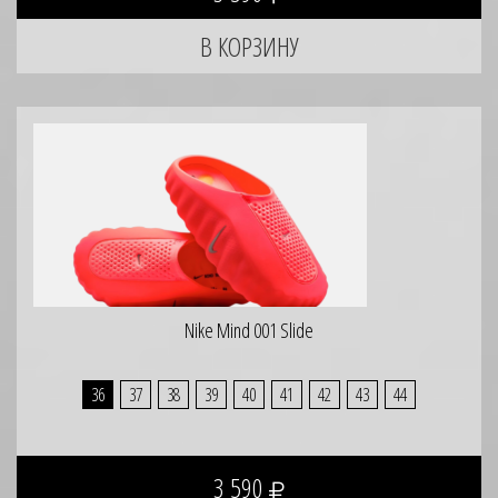
Nike Mind 001 Slide
36
37
38
39
40
41
42
43
44
3 590