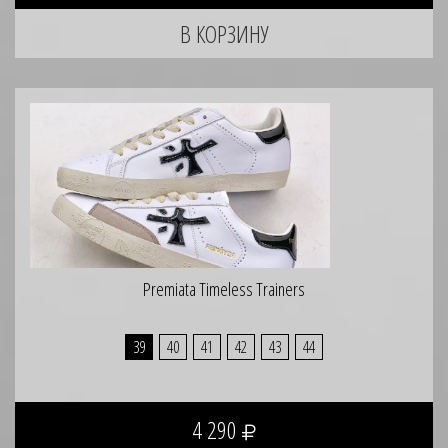
Premiata Timeless Trainers
39
40
41
42
43
44
4 290