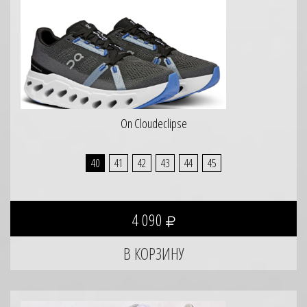
On Cloudeclipse
40
41
42
43
44
45
4 090