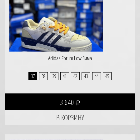
Adidas Forum Low Зима
37
38
39
41
42
43
44
45
3 640