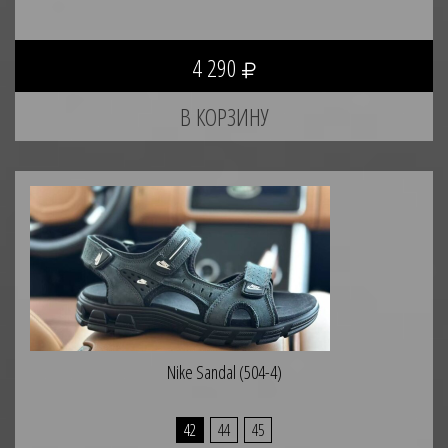
4 290
Nike Sandal (504-4)
42
44
45