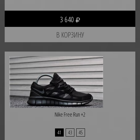
3 640
Nike Free Run +2
41
43
45