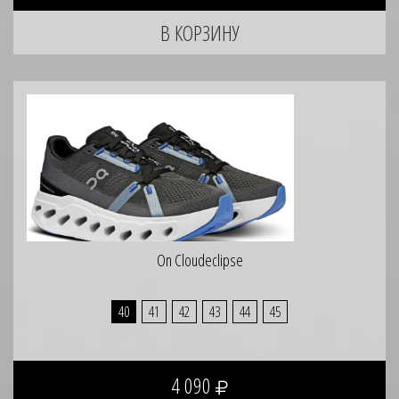
On Cloudeclipse
40
41
42
43
44
45
4 090