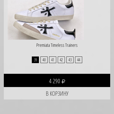
Premiata Timeless Trainers
39
40
41
42
43
44
4 290