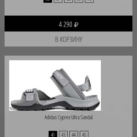
4 290
Adidas Cyprex Ultra Sandal
41
43
44
45