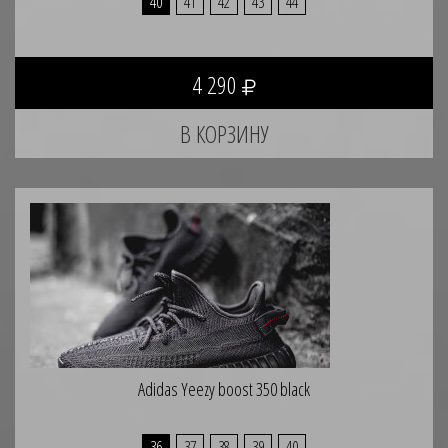
40
41
42
43
44
4 290
Adidas Yeezy boost 350 black
36
37
38
39
40