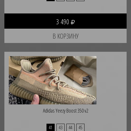
3 490
Adidas Yeezy Boost 350 v2
41
43
44
45