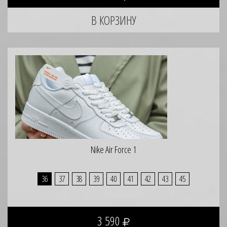
Nike Air Force 1
36
37
38
39
40
41
42
43
45
3 590