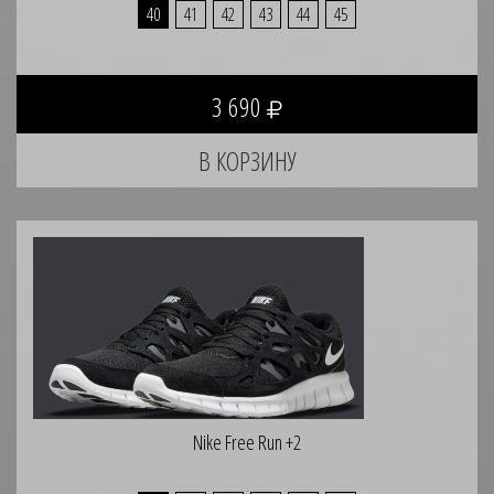
40
41
42
43
44
45
3 690
Nike Free Run +2