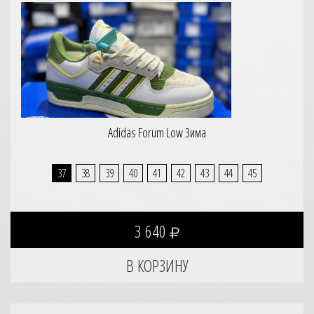
Adidas Forum Low Зима
37
38
39
40
41
42
43
44
45
3 640