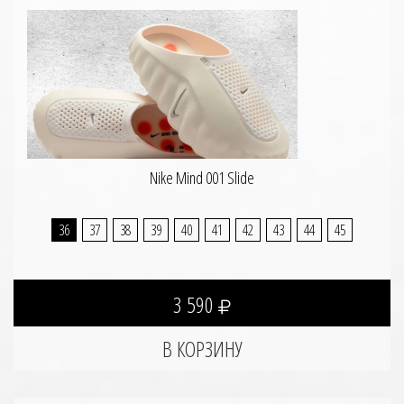
Nike Mind 001 Slide
36
37
38
39
40
41
42
43
44
45
3 590