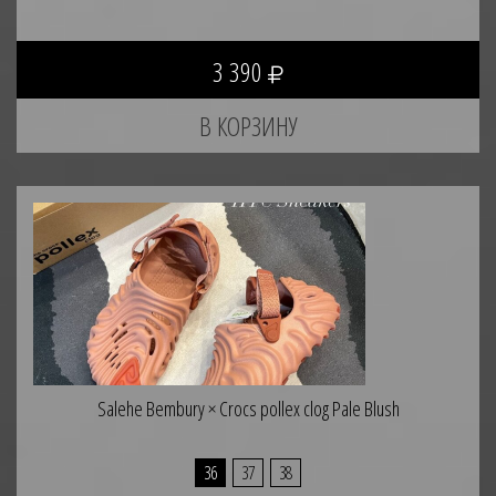
3 390
Salehe Bembury × Crocs pollex clog Pale Blush
36
37
38