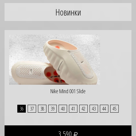
Новинки
Nike Mind 001 Slide
36
37
38
39
40
41
42
43
44
45
3 590