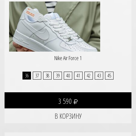
Nike Air Force 1
36
37
38
39
40
41
42
43
45
3 590