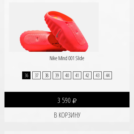
Nike Mind 001 Slide
36
37
38
39
40
41
42
43
44
3 590