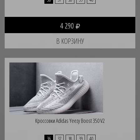
4 290
Кроссовки Adidas Yeezy Boost 350 V2
36
37
38
39
40