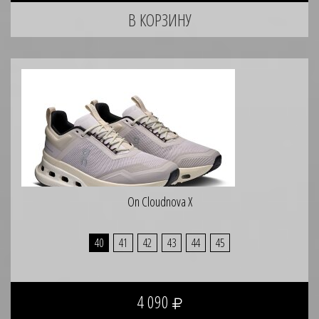
On Cloudnova X
40
41
42
43
44
45
4 090