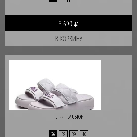
3 690
Тапки FILA USION
36
38
39
40