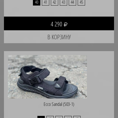
40
41
42
43
44
45
4 290
Ecco Sandal (503-1)