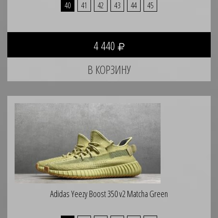
40
41
42
43
44
45
4 440
Adidas Yeezy Boost 350 v2 Matcha Green