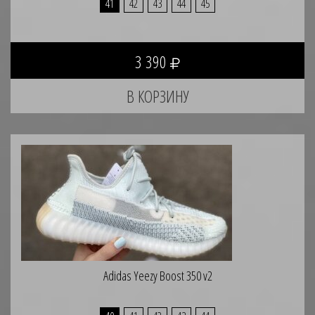
41
42
43
44
45
3 390
Adidas Yeezy Boost 350 v2