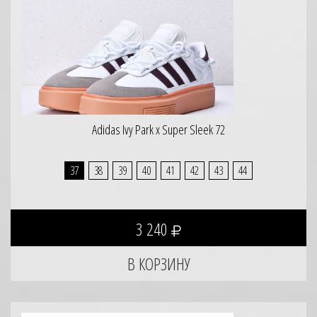
Adidas Ivy Park x Super Sleek 72
37
38
39
40
41
42
43
44
3 240