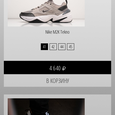
Nike M2K Tekno
41
42
44
45
4 640