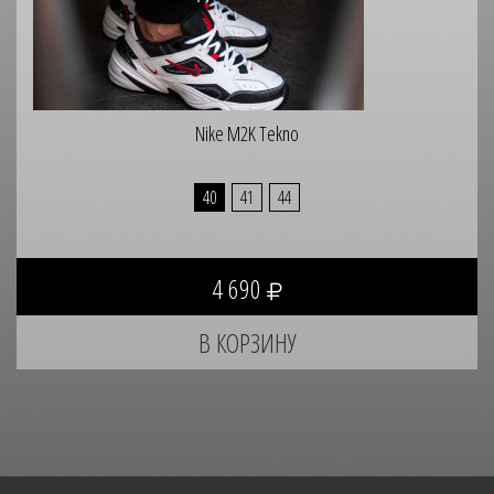
Nike M2K Tekno
40
41
44
4 690