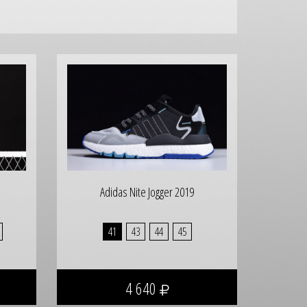
Adidas Nite Jogger 2019
41
43
44
45
4 640