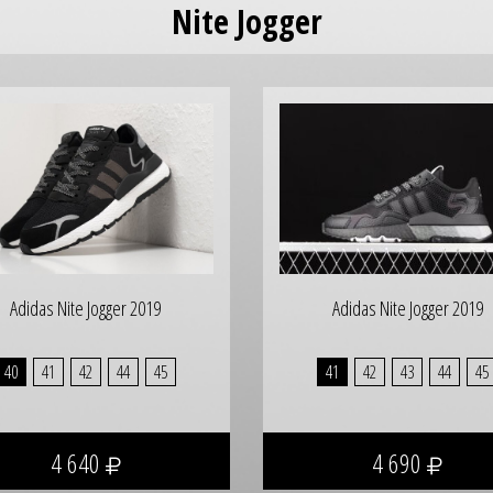
Nite Jogger
Adidas Nite Jogger 2019
Adidas Nite Jogger 2019
40
41
42
44
45
41
42
43
44
45
4 640
4 690