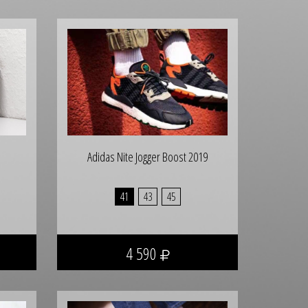
Adidas Nite Jogger Boost 2019
41
43
45
4 590