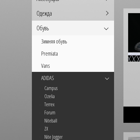
Одежда
Обувь
Зимняя обувь
Premiata
Vans
ADIDAS
Campus
Ozelia
Terrex
Forum
Niteball
ZX
Nite Jogger