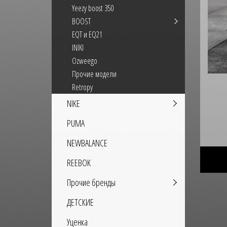
Yeezy boost 350
BOOST
EQT и EQ21
INIKI
Ozweego
Прочие модели
Retropy
NIKE
PUMA
NEWBALANCE
REEBOK
Прочие бренды
ДЕТСКИЕ
Уценка