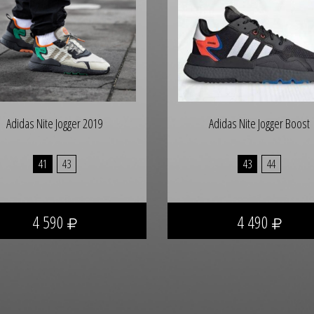
Adidas Nite Jogger 2019
Adidas Nite Jogger Boost
41
43
43
44
4 590
4 490