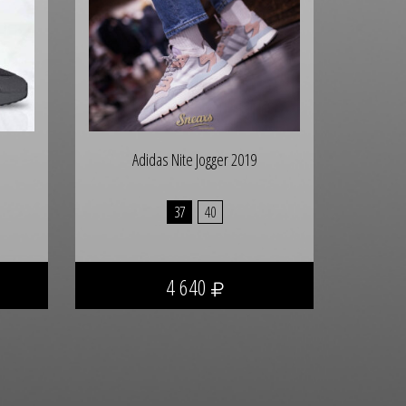
Adidas Nite Jogger 2019
37
40
4 640