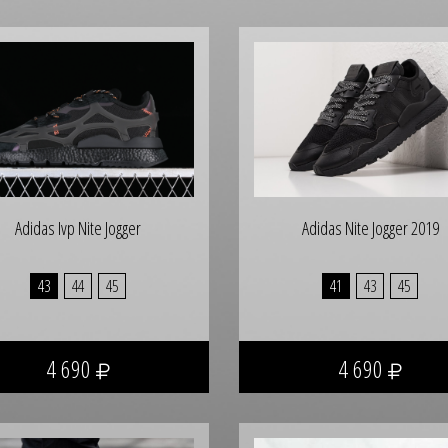
Adidas Ivp Nite Jogger
Adidas Nite Jogger 2019
43
44
45
41
43
45
4 690
4 690