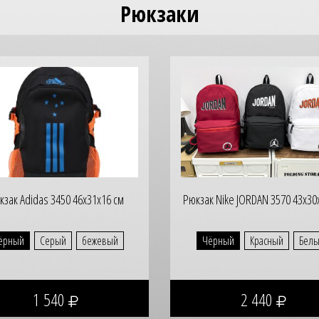
Рюкзаки
кзак Adidas 3450 46х31х16 см
Рюкзак Nike JORDAN 3570 43х30
ёрный
Серый
бежевый
Чёрный
Красный
Бел
1 540
2 440