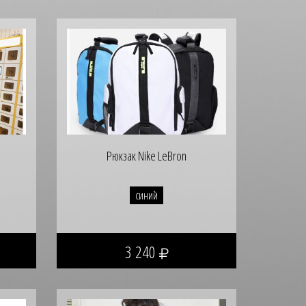
Рюкзак Nike LeBron
синий
3 240