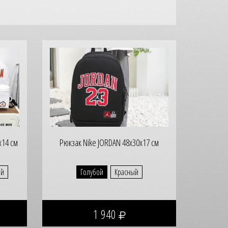
х14 см
Рюкзак Nike JORDAN 48х30х17 см
ый
Голубой
Красный
1 940