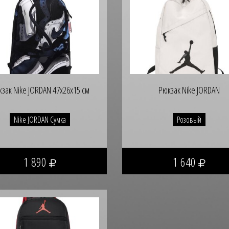
зак Nike JORDAN 47х26х15 см
Рюкзак Nike JORDAN
Nike JORDAN Сумка
Розовый
1 890
1 640