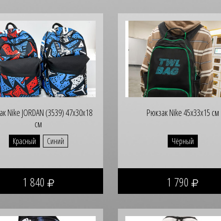
ак Nike JORDAN (3539) 47х30х18
Рюкзак Nike 45х33х15 см
см
Красный
Синий
Чёрный
1 840
1 790