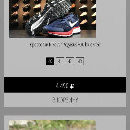
Кроссовки Nike Air Pegasus +30 blue\red
40
41
42
43
4 490