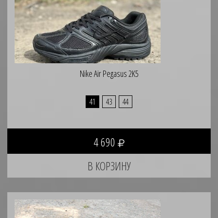
Nike Air Pegasus 2K5
41
43
44
4 690