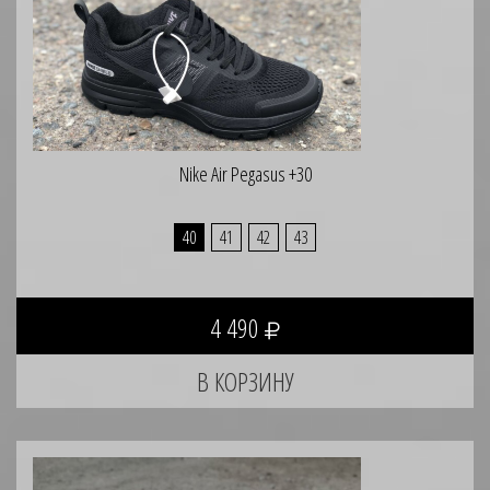
Nike Air Pegasus +30
40
41
42
43
4 490