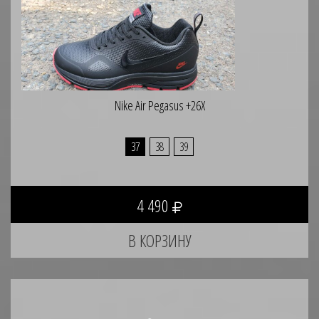
Nike Air Pegasus +26X
37
38
39
4 490