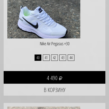
Nike Air Pegasus +30
40
41
42
43
44
4 490