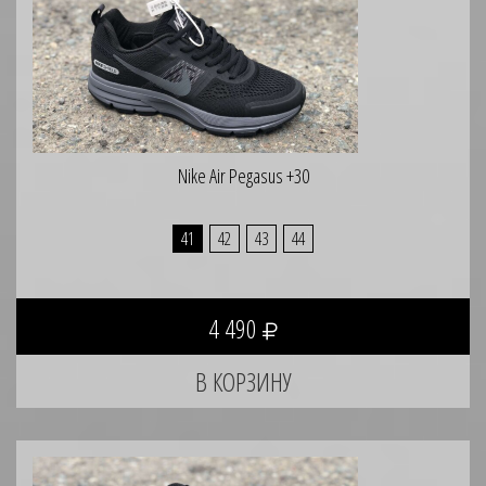
Nike Air Pegasus +30
41
42
43
44
4 490