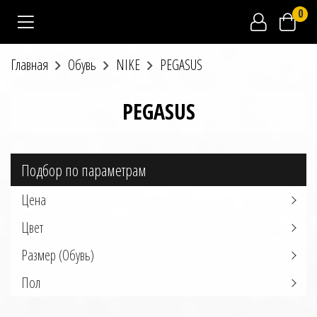
0
Главная
Обувь
NIKE
PEGASUS
PEGASUS
Подбор по параметрам
Цена
Цвет
Размер (Обувь)
Пол