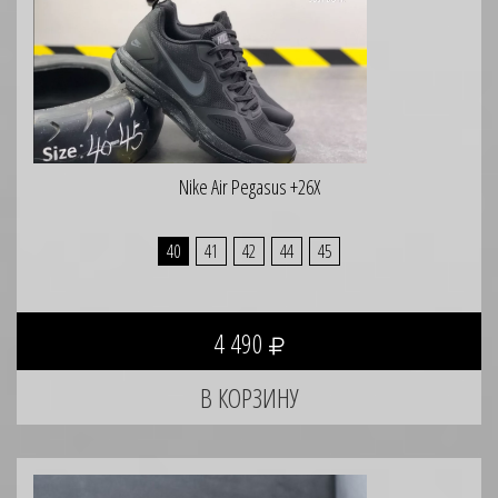
Nike Air Pegasus +26X
40
41
42
44
45
4 490