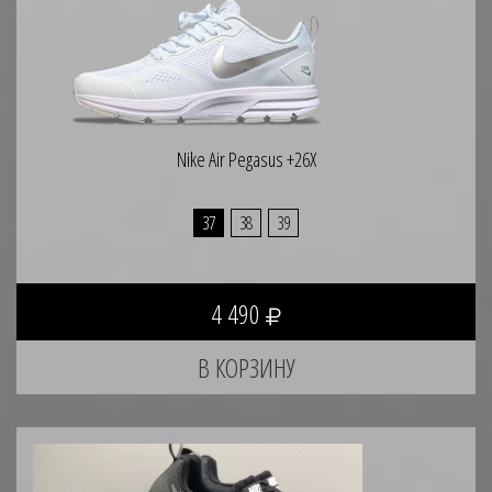
Nike Air Pegasus +26X
37
38
39
4 490