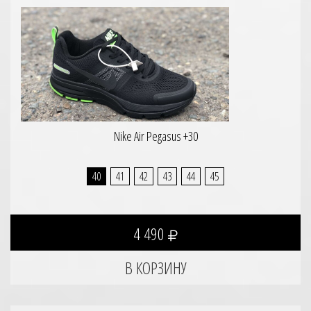
Nike Air Pegasus +30
40
41
42
43
44
45
4 490