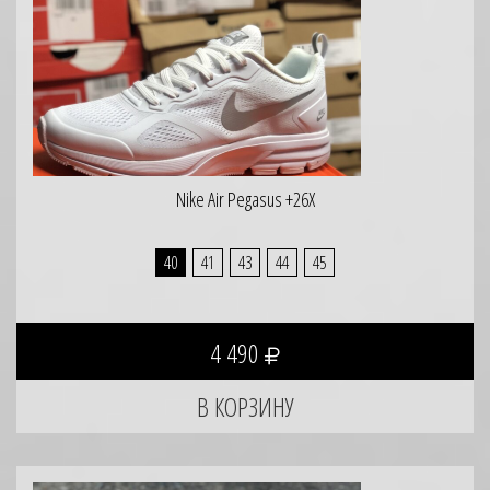
Nike Air Pegasus +26X
40
41
43
44
45
4 490