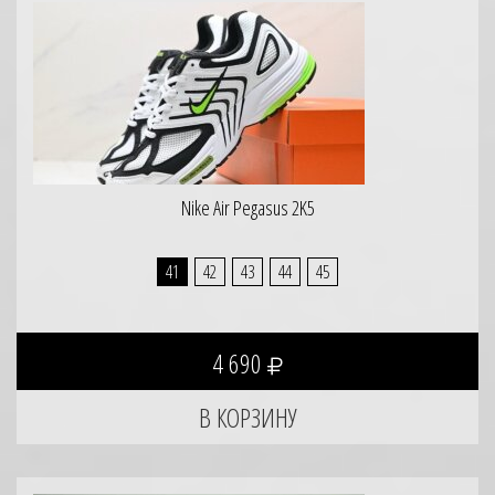
Nike Air Pegasus 2K5
41
42
43
44
45
4 690