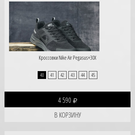
Кроссовки Nike Air Pegasus+30X
40
41
42
43
44
45
4 590