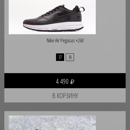
Nike Air Pegasus +26X
37
38
4 490