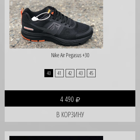
Nike Air Pegasus +30
40
41
42
43
45
4 490