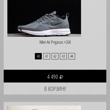
Nike Air Pegasus +26X
40
41
42
43
44
4 490