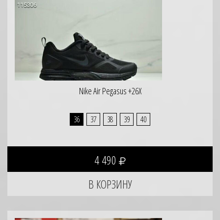
Nike Air Pegasus +26X
36
37
38
39
40
4 490