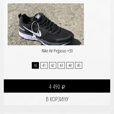
Nike Air Pegasus +30
40
41
42
43
44
45
4 490