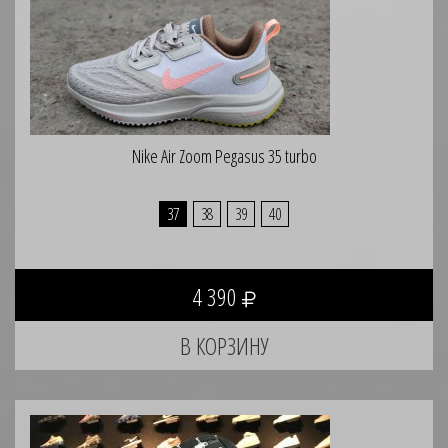
Nike Air Zoom Pegasus 35 turbo
37
38
39
40
4 390