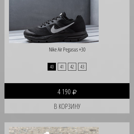
Nike Air Pegasus +30
40
41
42
43
4 190