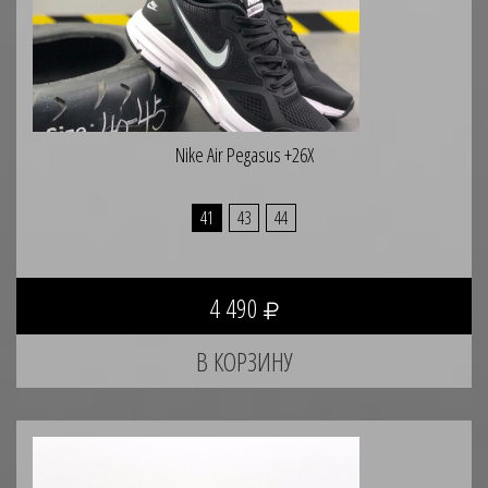
Nike Air Pegasus +26X
41
43
44
4 490