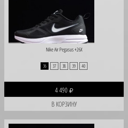
Nike Air Pegasus +26X
36
37
38
39
40
4 490