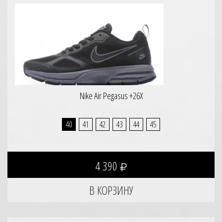
Nike Air Pegasus +26X
40
41
42
43
44
45
4 390