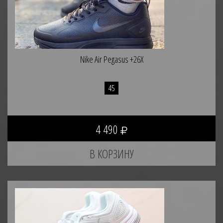
Nike Air Pegasus +26X
45
4 490