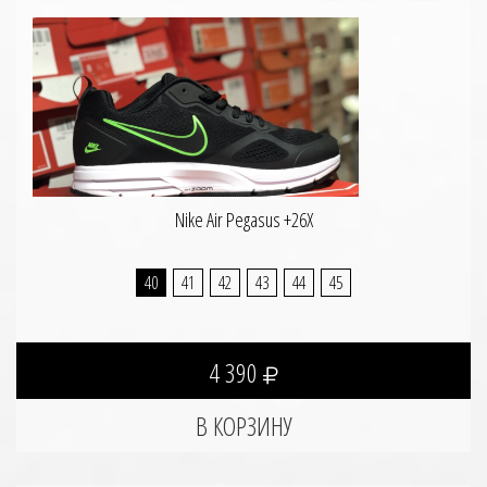
Nike Air Pegasus +26X
40
41
42
43
44
45
4 390