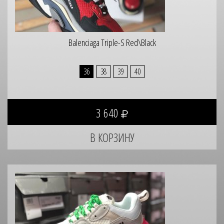
Balenciaga Triple-S Red\Black
36
38
39
40
3 640