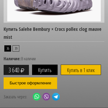
Купить Salehe Bembury × Crocs pollex clog mauve
mist
36
39
Наличие:
В наличии
3 640
Купить в 1 клик
Быстрое оформление
Заказать через: