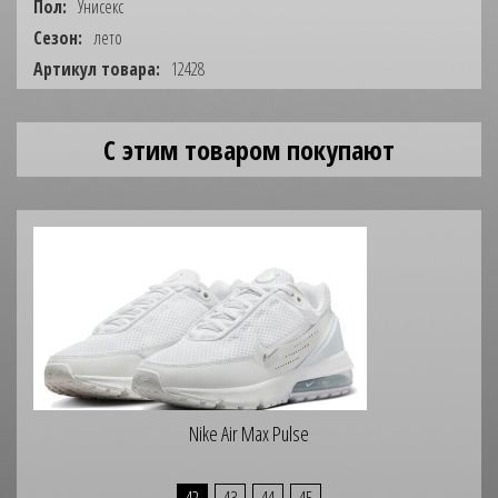
Пол:
Унисекс
Сезон:
лето
Артикул товара:
12428
С этим товаром покупают
Nike Air Max Pulse
42
43
44
45