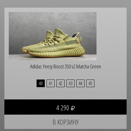
Adidas Yeezy Boost 350 v2 Matcha Green
40
41
42
43
44
45
4 290