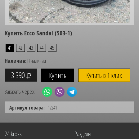
Купить Ecco Sandal (503-1)
41
42
43
44
45
Наличие:
В наличии
3 390
Купить в 1 клик
Заказать через:
Артикул товара:
17241
24 kross
Разделы