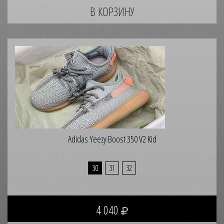
Adidas Yeezy Boost 350 V2 Kid
30
31
32
4 040