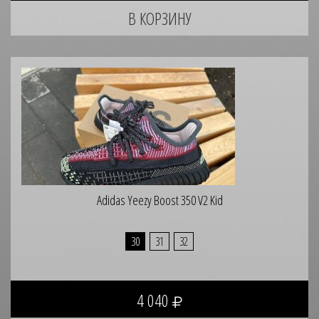
Adidas Yeezy Boost 350 V2 Kid
30
31
32
4 040