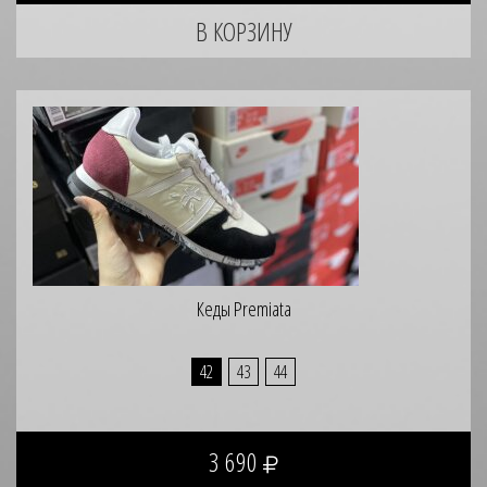
Кеды Premiata
42
43
44
3 690