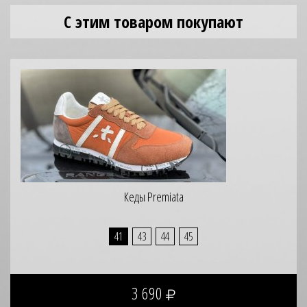
С этим товаром покупают
Кеды Premiata
41
43
44
45
3 690