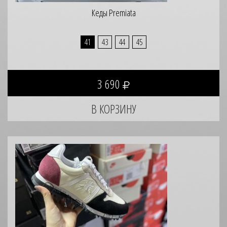
Кеды Premiata
41
43
44
45
3 690