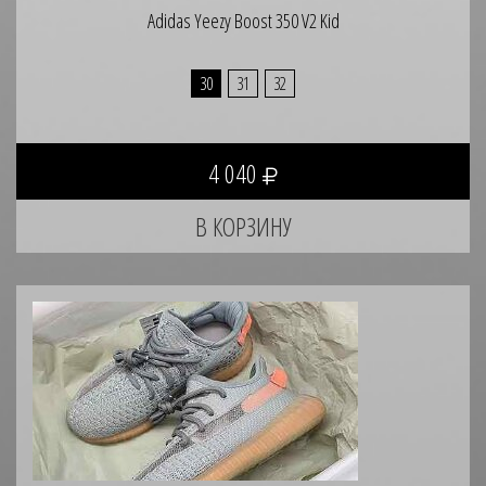
Adidas Yeezy Boost 350 V2 Kid
30
31
32
4 040