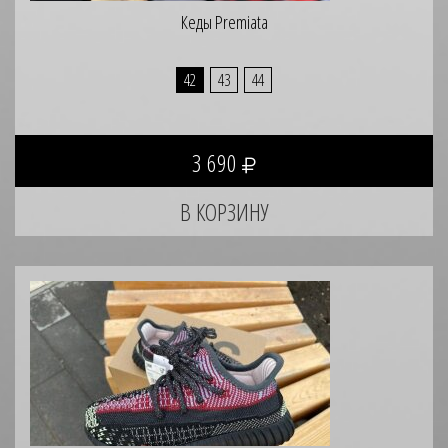
Кеды Premiata
42
43
44
3 690