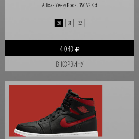
Adidas Yeezy Boost 350 V2 Kid
30
31
32
4 040