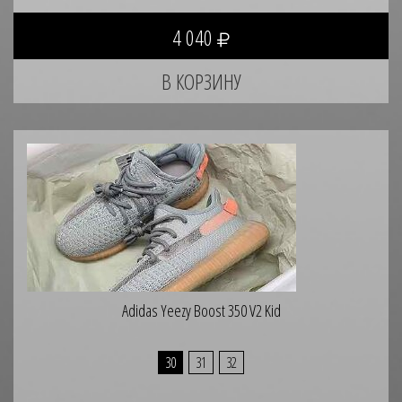
4 040
Adidas Yeezy Boost 350 V2 Kid
30
31
32