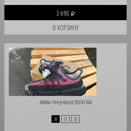
3 690
Adidas Yeezy Boost 350 V2 Kid
30
31
32