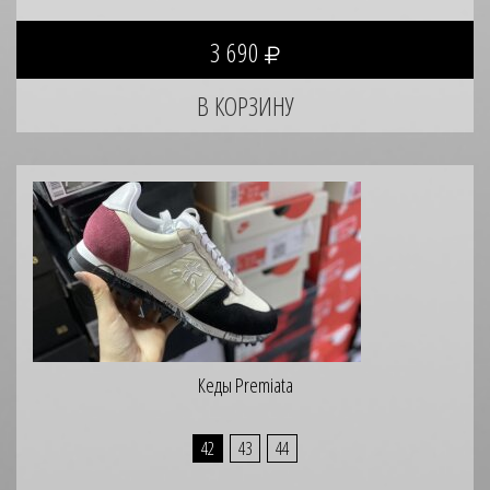
3 690
Кеды Premiata
42
43
44