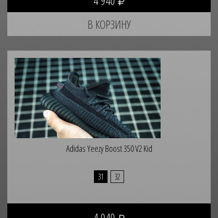
4 940
Adidas Yeezy Boost 350 V2 Kid
31
32
4 040