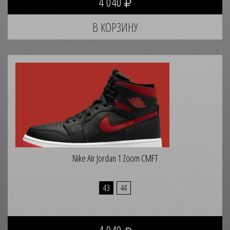
4 040
Nike Air Jordan 1 Zoom CMFT
43
44