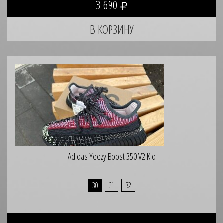
3 690
Adidas Yeezy Boost 350 V2 Kid
30
31
32