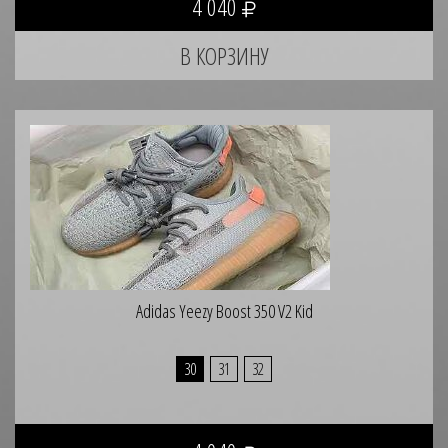
4 040
Adidas Yeezy Boost 350 V2 Kid
30
31
32