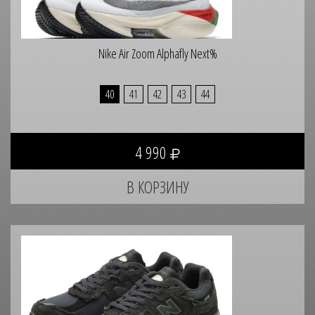
Nike Air Zoom Alphafly Next%
40
41
42
43
44
4 990