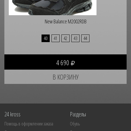
New Balance M2002RDB
40
41
42
43
44
4 690
24 kross
Разделы
Помощь в оформлении заказа
Обувь