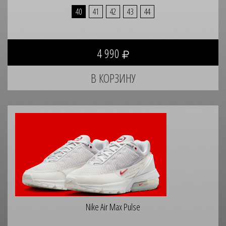
40
41
42
43
44
4 990
Nike Air Max Pulse