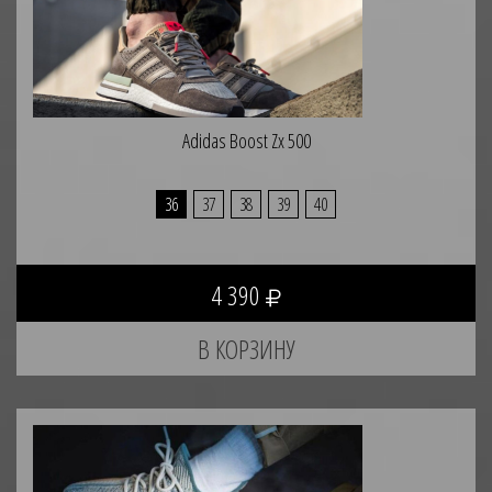
Adidas Boost Zx 500
36
37
38
39
40
4 390