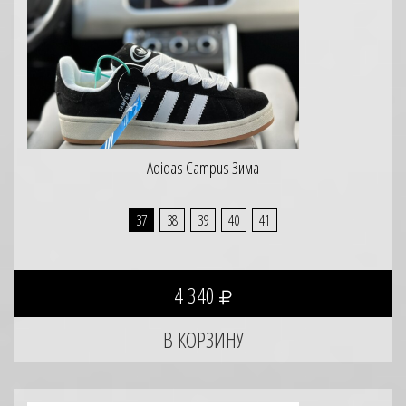
Adidas Campus Зима
37
38
39
40
41
4 340