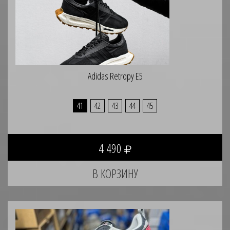
Adidas Retropy E5
41
42
43
44
45
4 490