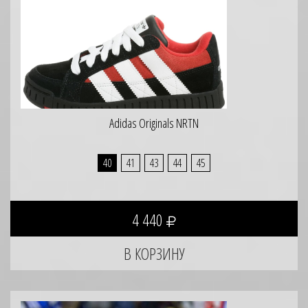
Adidas Originals NRTN
40
41
43
44
45
4 440