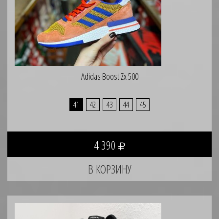
Adidas Boost Zx 500
41
42
43
44
45
4 390