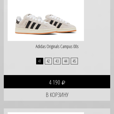
Adidas Originals Campus 00s
41
42
43
44
45
4 190