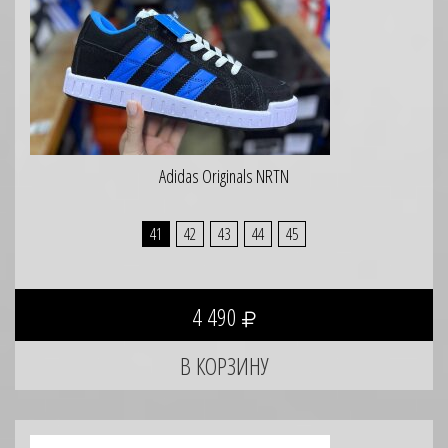
Adidas Originals NRTN
41
42
43
44
45
4 490