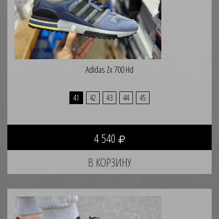
Adidas Zx 700 Hd
41
42
43
44
45
4 540