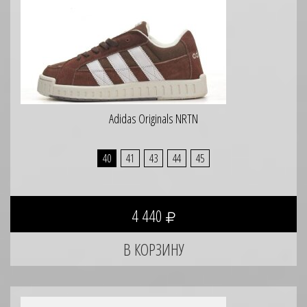
Adidas Originals NRTN
40
41
43
44
45
4 440