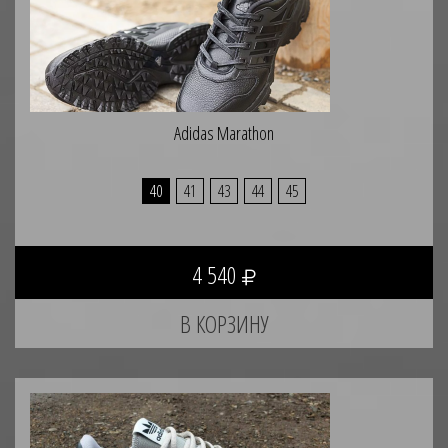
Adidas Marathon
40
41
43
44
45
4 540