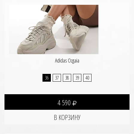
Adidas Ozgaia
36
37
38
39
40
4 590