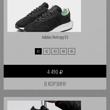
Adidas Retropy E5
41
42
43
44
45
4 490