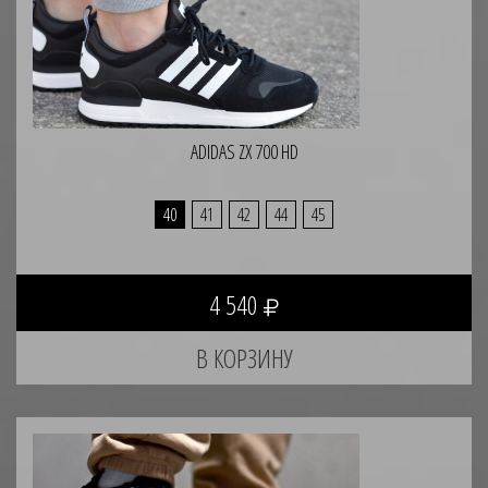
ADIDAS ZX 700 HD
40
41
42
44
45
4 540