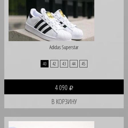
Adidas Superstar
40
42
43
44
45
4 090