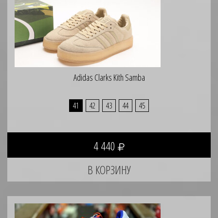
Adidas Clarks Kith Samba
41
42
43
44
45
4 440