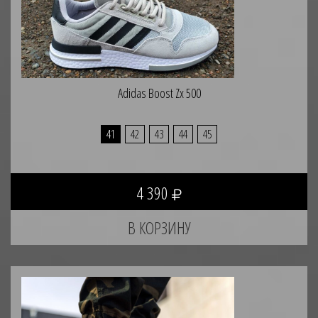
Adidas Boost Zx 500
41
42
43
44
45
4 390