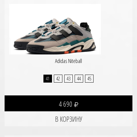
Adidas Niteball
41
42
43
44
45
4 690