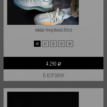
Adidas Yeezy Boost 350 v2
40
41
42
43
44
4 290