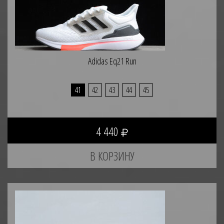
Adidas Eq21 Run
41
42
43
44
45
4 440