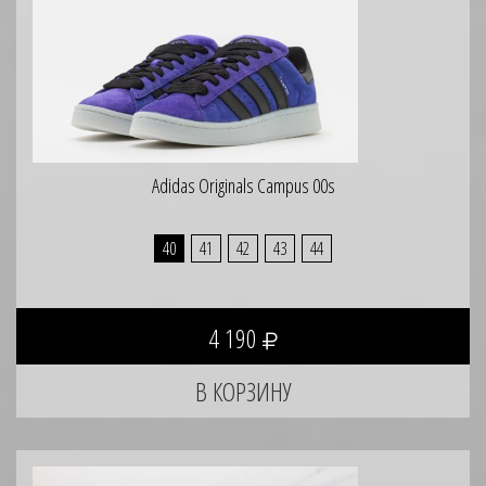
Adidas Originals Campus 00s
40
41
42
43
44
4 190