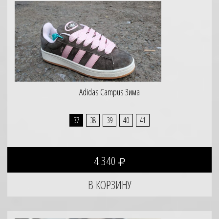
Adidas Campus Зима
37
38
39
40
41
4 340