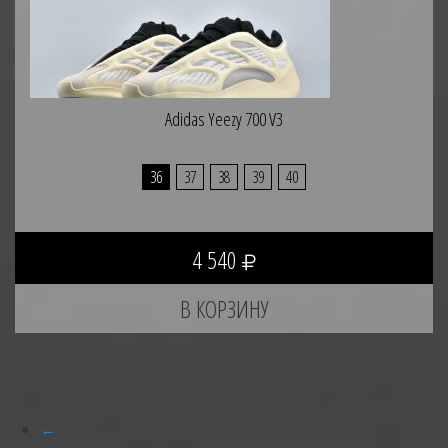
Adidas Yeezy 700 V3
36
37
38
39
40
4 540
←