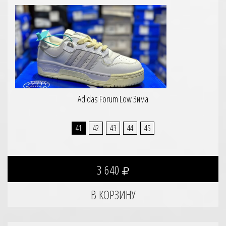
Adidas Forum Low Зима
41
42
43
44
45
3 640