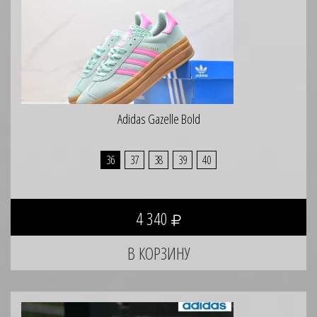
Adidas Gazelle Bold
36
37
38
39
40
4 340