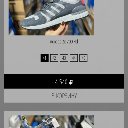
Adidas Zx 700 Hd
41
42
43
44
45
4 540