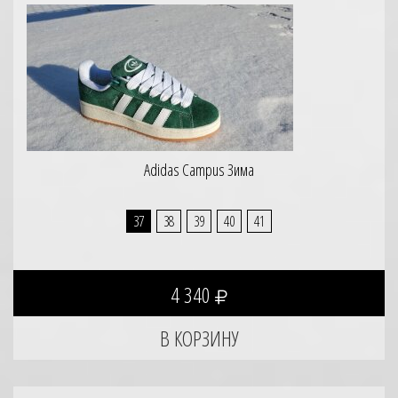
Adidas Campus Зима
37
38
39
40
41
4 340