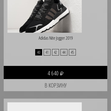
Adidas Nite Jogger 2019
40
41
42
44
45
4 640