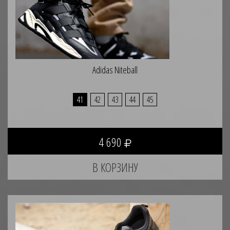
Adidas Niteball
41
42
43
44
45
4 690