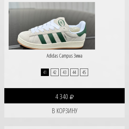
Adidas Campus Зима
41
42
43
44
45
4 340