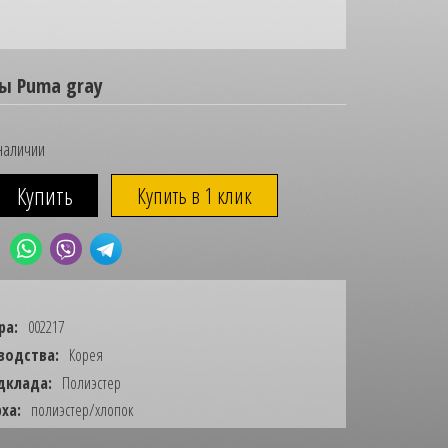
ы Puma gray
наличии
Купить в 1 клик
ра:
002217
водства:
Корея
дклада:
Полиэстер
ха:
полиэстер/хлопок