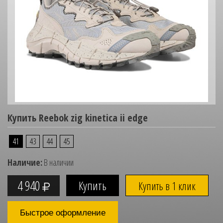
Купить Reebok zig kinetica ii edge
41
43
44
45
Наличие:
В наличии
4 940
Купить в 1 клик
Быстрое оформление