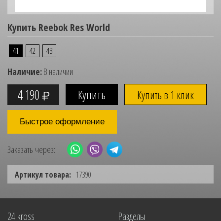
Купить Reebok Res World
41
42
43
Наличие:
В наличии
4 190
Купить в 1 клик
Быстрое оформление
Заказать через:
Артикул товара:
17390
24 kross
Разделы