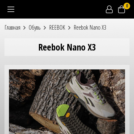
0
Главная
Обувь
REEBOK
Reebok Nano X3
Reebok Nano X3