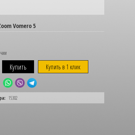
Zoom Vomero 5
ичии
Купить в 1 клик
ра:
15302