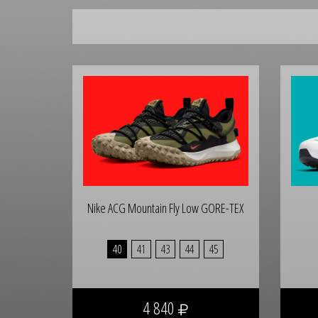
Nike ACG Mountain Fly Low GORE-TEX
40
41
43
44
45
4 840