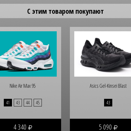
С этим товаром покупают
Nike Air Max 95
Asics Gel-Kinsei Blast
41
43
44
45
43
4 340
5 090