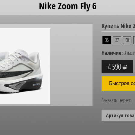
Nike Zoom Fly 6
Купить Nike 
36
37
38
Наличие:
В нал
4 590
Быстрое о
Заказать через:
Артикул това