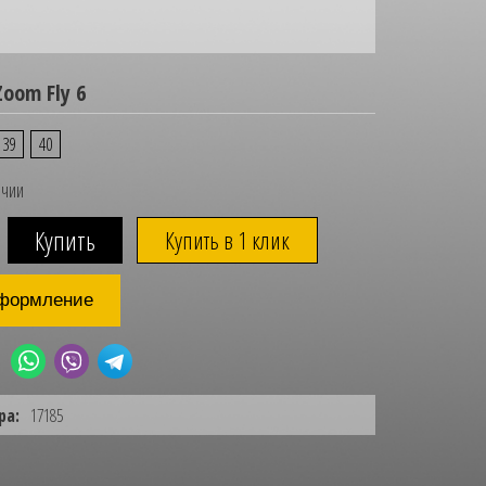
Zoom Fly 6
39
40
ичии
Купить в 1 клик
формление
ра:
17185