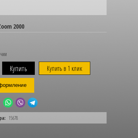
Zoom 2000
ичии
Купить в 1 клик
формление
ра:
15678