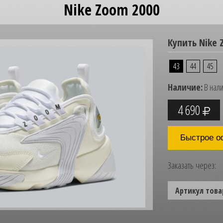
Nike Zoom 2000
Купить Nike 
43
44
45
Наличие:
В нал
4 690
Быстрое о
Заказать через:
Артикул това