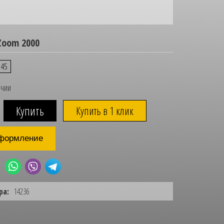
Zoom 2000
45
ичии
Купить в 1 клик
формление
ра:
14236