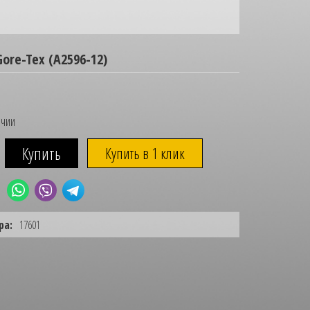
Gore-Tex (A2596-12)
ичии
Купить в 1 клик
ра:
17601