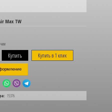
Air Max TW
ичии
Купить в 1 клик
формление
ра:
15376