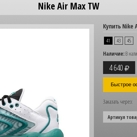
Nike Air Max TW
Купить Nike 
41
43
45
Наличие:
В нал
4 640
Быстрое о
Заказать через:
Артикул това