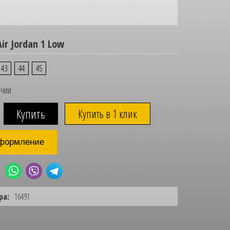
ir Jordan 1 Low
43
44
45
ичии
Купить в 1 клик
формление
ра:
16491