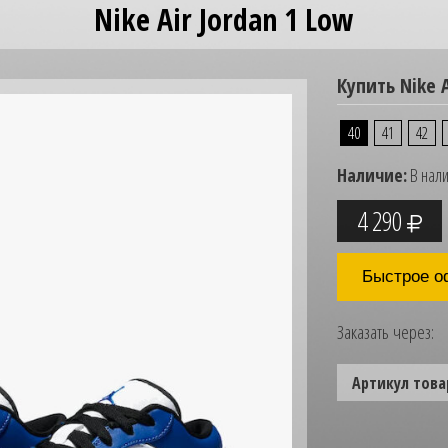
Nike Air Jordan 1 Low
Купить Nike A
40
41
42
Наличие:
В нал
4 290
Быстрое о
Заказать через:
Артикул това