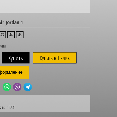
ir Jordan 1
43
44
45
ичии
Купить в 1 клик
формление
ра:
12236