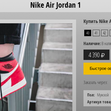
Nike Air Jordan 1
Купить Nike A
40
41
42
Наличие:
В нал
4 390
Быстрое о
Заказать через:
Пол:
Мужской
Артикул това