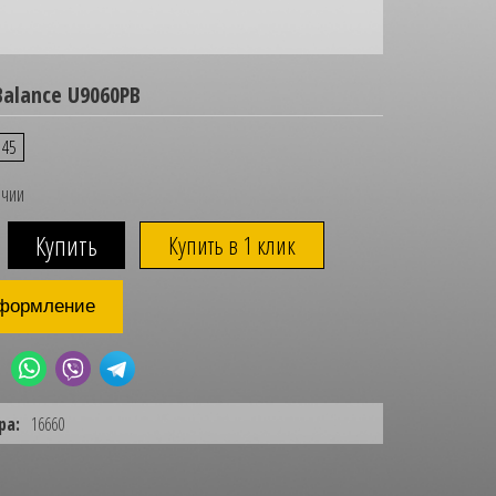
alance U9060PB
45
ичии
Купить в 1 клик
формление
ра:
16660