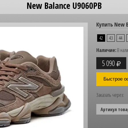
New Balance U9060PB
Купить New B
42
43
44
Наличие:
В нал
5 090
Быстрое о
Заказать через:
Артикул това