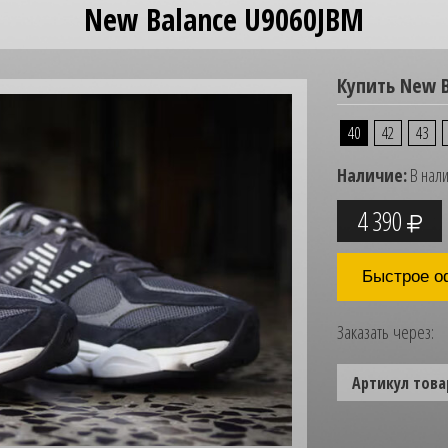
New Balance U9060JBM
Купить New B
40
42
43
Наличие:
В нал
4 390
Быстрое о
Заказать через:
Артикул това