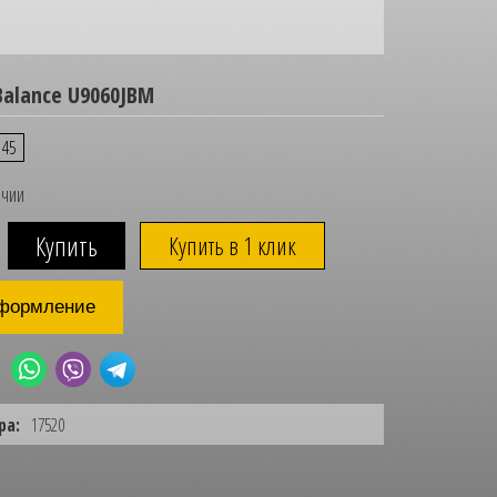
alance U9060JBM
45
ичии
Купить в 1 клик
формление
ра:
17520