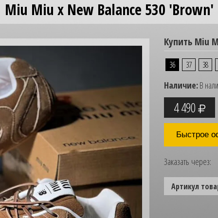
Miu Miu x New Balance 530 'Brown'
Купить Miu M
36
37
38
Наличие:
В нал
4 490
Быстрое о
Заказать через:
Артикул това