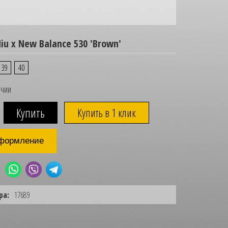
iu x New Balance 530 'Brown'
39
40
ичии
Купить в 1 клик
формление
ра:
17689