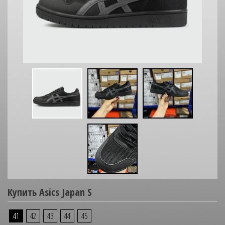
Купить Asics Japan S
41
42
43
44
45