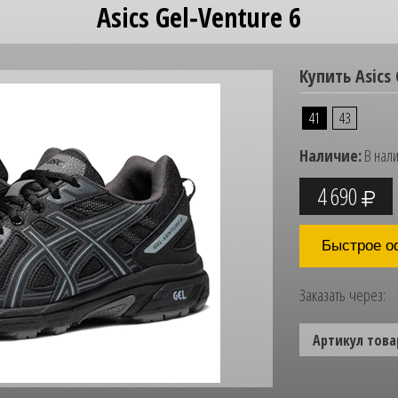
Asics Gel‑Venture 6
Купить Asics 
41
43
Наличие:
В нал
4 690
Быстрое о
Заказать через:
Артикул това