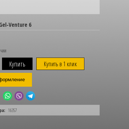
Gel‑Venture 6
ичии
Купить в 1 клик
формление
ра:
16357