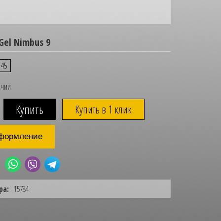
Gel Nimbus 9
45
ичии
Купить в 1 клик
формление
ра:
15784