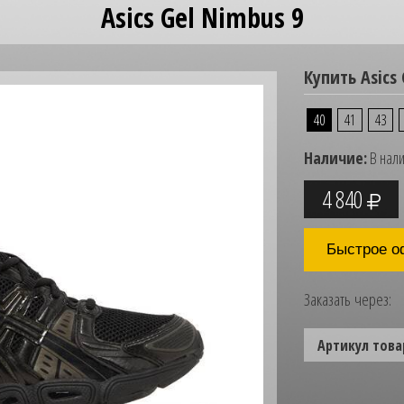
Asics Gel Nimbus 9
Купить Asics 
40
41
43
Наличие:
В нал
4 840
Быстрое о
Заказать через:
Артикул това