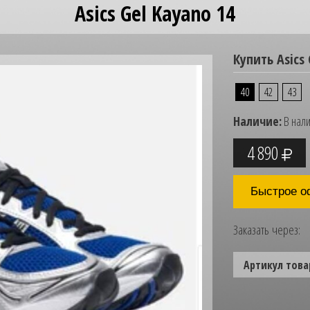
Asics Gel Kayano 14
Купить Asics 
40
42
43
Наличие:
В нал
4 890
Быстрое о
Заказать через:
Артикул това