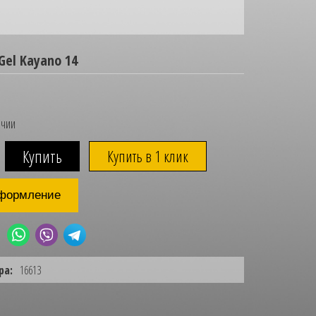
Gel Kayano 14
ичии
Купить в 1 клик
формление
ра:
16613