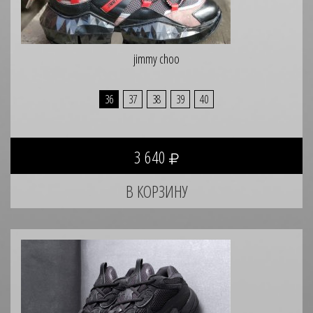
jimmy choo
36
37
38
39
40
3 640