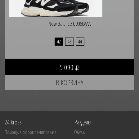
New Balance U9060AAA
42
43
44
5 090
24 kross
Разделы
Помощь в оформлении заказа
Обувь