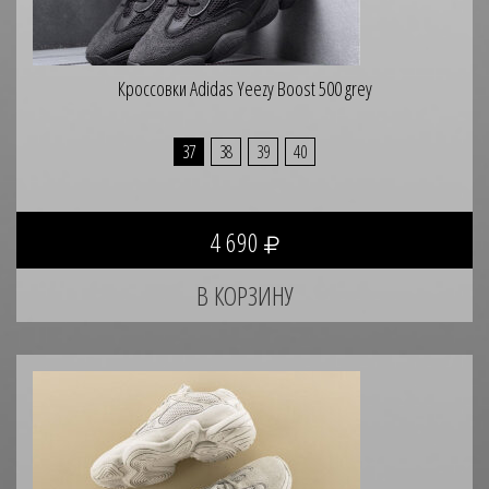
Кроссовки Adidas Yeezy Boost 500 grеy
37
38
39
40
4 690