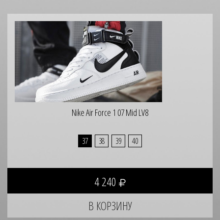
Nike Air Force 1 07 Mid LV8
37
38
39
40
4 240