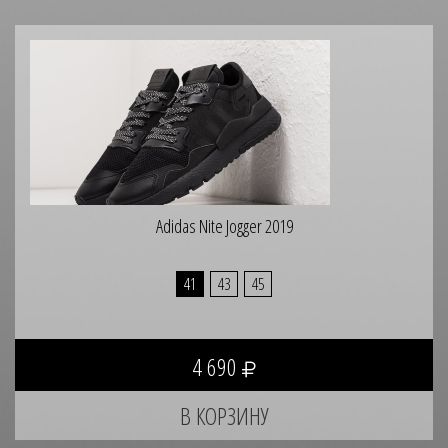
Adidas Nite Jogger 2019
41
43
45
4 690