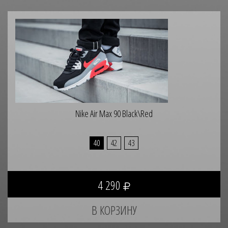
Nike Air Max 90 Black\Red
40
42
43
4 290