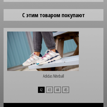
С этим товаром покупают
Adidas Niteball
42
43
44
45